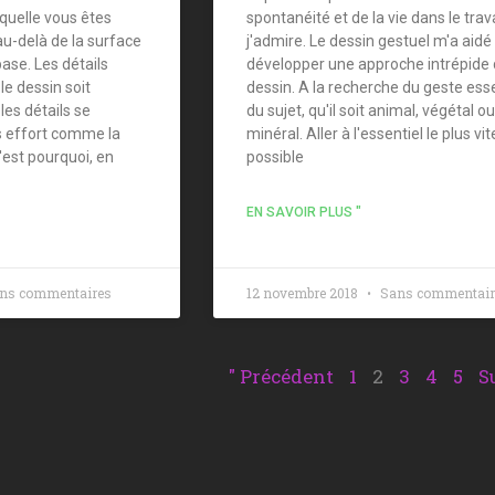
aquelle vous êtes
spontanéité et de la vie dans le trav
u-delà de la surface
j'admire. Le dessin gestuel m'a aidé
ase. Les détails
développer une approche intrépide
e dessin soit
dessin. A la recherche du geste esse
les détails se
du sujet, qu'il soit animal, végétal ou
s effort comme la
minéral. Aller à l'essentiel le plus vit
'est pourquoi, en
possible
EN SAVOIR PLUS "
ns commentaires
12 novembre 2018
Sans commentair
" Précédent
1
2
3
4
5
S