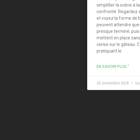
simplifier la scène à l
confronté. Regardez a
et voyez la forme de b
peuvent attendre que l
presque terminé, puis 
mettent en place san
cerise sur le gâteau. C
pratiquant le
EN SAVOIR PLUS "
20 novembre 2018
Sa