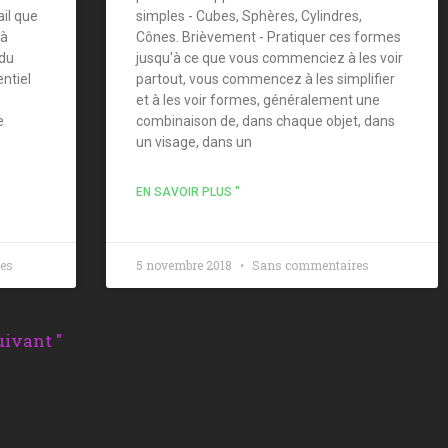
ail que
simples - Cubes, Sphères, Cylindres,
 à
Cônes. Brièvement - Pratiquer ces formes
 du
jusqu'à ce que vous commenciez à les voir
ntiel
partout, vous commencez à les simplifier
et à les voir formes, généralement une
e
combinaison de, dans chaque objet, dans
un visage, dans un
EN SAVOIR PLUS "
es
5 novembre 2018
Sans commentaires
uivant "