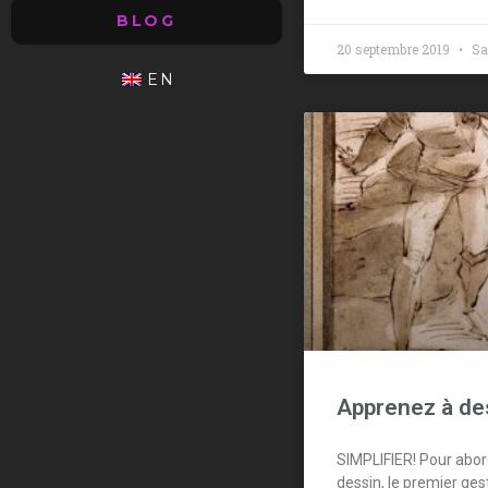
BLOG
20 septembre 2019
Sa
EN
Apprenez à de
SIMPLIFIER! Pour abor
dessin, le premier ges