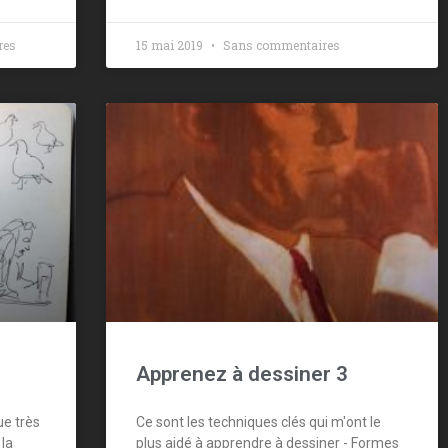
res
15 mai 2019
Sans commentaires
Apprenez à dessiner 3
ue très
Ce sont les techniques clés qui m'ont le
la
plus aidé à apprendre à dessiner - Formes