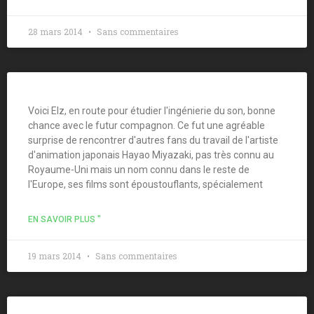
28 mars 2014
Sans commentaires
Voici Elz, en route pour étudier l'ingénierie du son, bonne
chance avec le futur compagnon. Ce fut une agréable
surprise de rencontrer d'autres fans du travail de l'artiste
d'animation japonais Hayao Miyazaki, pas très connu au
Royaume-Uni mais un nom connu dans le reste de
l'Europe, ses films sont époustouflants, spécialement
EN SAVOIR PLUS "
19 mars 2014
Sans commentaires