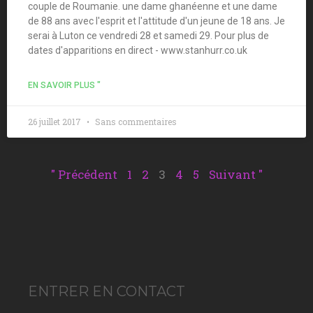
couple de Roumanie. une dame ghanéenne et une dame
de 88 ans avec l'esprit et l'attitude d'un jeune de 18 ans. Je
serai à Luton ce vendredi 28 et samedi 29. Pour plus de
dates d'apparitions en direct - www.stanhurr.co.uk
EN SAVOIR PLUS "
26 juillet 2017
Sans commentaires
" Précédent
1
2
3
4
5
Suivant "
ENTRER EN CONTACT