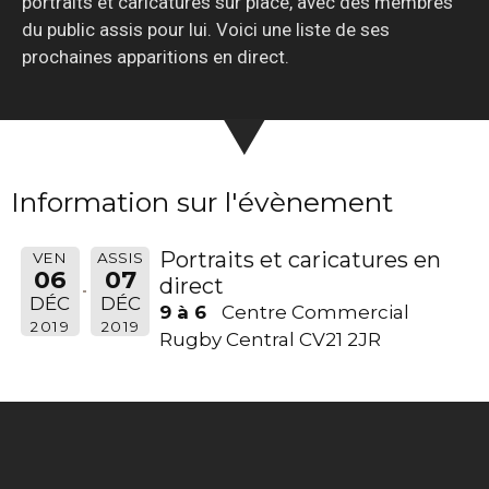
portraits et caricatures sur place, avec des membres
du public assis pour lui. Voici une liste de ses
prochaines apparitions en direct.
Information sur l'évènement
Portraits et caricatures en
VEN
ASSIS
06
07
direct
DÉC
DÉC
9 à 6
Centre Commercial
2019
2019
Rugby Central CV21 2JR