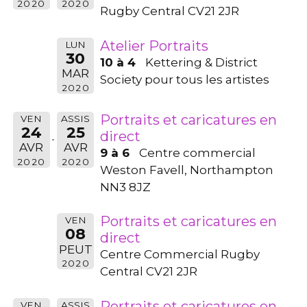
2020
2020
Rugby Central CV21 2JR
Atelier Portraits
LUN
30
10 à 4
Kettering & District
MAR
Society pour tous les artistes
2020
Portraits et caricatures en
VEN
ASSIS
24
25
direct
AVR
AVR
9 à 6
Centre commercial
2020
2020
Weston Favell, Northampton
NN3 8JZ
Portraits et caricatures en
VEN
08
direct
PEUT
Centre Commercial Rugby
2020
Central CV21 2JR
Portraits et caricatures en
VEN
ASSIS