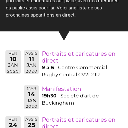
portraits et caricatures sur place, avec des membres
du public assis pour lui. Voici une liste de ses
prochaines apparitions en direct.
Portraits et caricatures en
VEN
ASSIS
10
11
direct
JAN
JAN
9 à 6
Centre Commercial
2020
2020
Rugby Central CV21 2JR
Manifestation
MAR
14
19h30
Société d'art de
JAN
Buckingham
2020
Portraits et caricatures en
VEN
ASSIS
24
25
direct