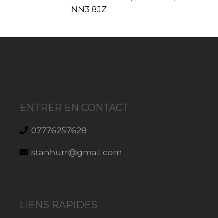
NN3 8JZ
ENTRER EN CONTACT
07776257628
stanhurr@gmail.com
LIENS RAPIDES