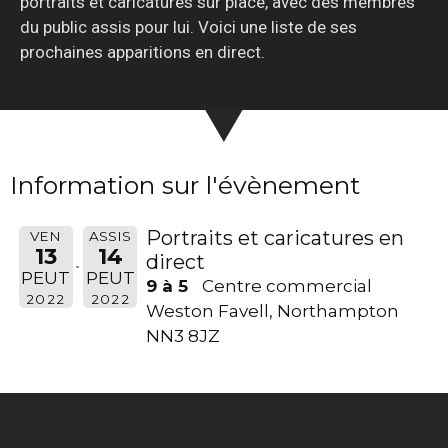
portraits et caricatures sur place, avec des membres
du public assis pour lui. Voici une liste de ses
prochaines apparitions en direct.
Information sur l'évènement
Portraits et caricatures en
VEN
ASSIS
13
14
direct
PEUT
PEUT
9 à 5
Centre commercial
2022
2022
Weston Favell, Northampton
NN3 8JZ