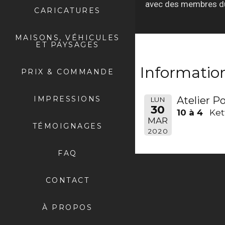
avec des membres du p
CARICATURES
MAISONS, VÉHICULES
ET PAYSAGES
Informatio
PRIX & COMMANDE
IMPRESSIONS
Atelier Po
LUN
30
10 à 4
Ket
MAR
TÉMOIGNAGES
2020
FAQ
CONTACT
À PROPOS